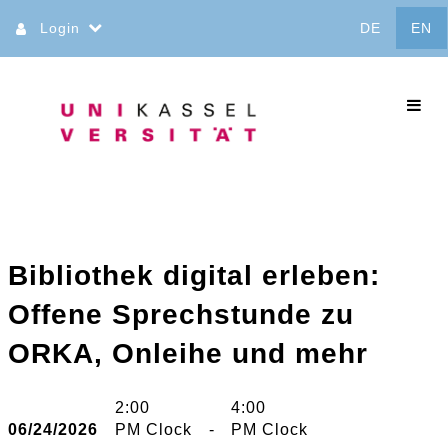
Jump
Login
DE
EN
to
content
commo
Bibliothek digital erleben:
Offene Sprechstunde zu
ORKA, Onleihe und mehr
2:00
4:00
06/24/2026
PM Clock
-
PM Clock