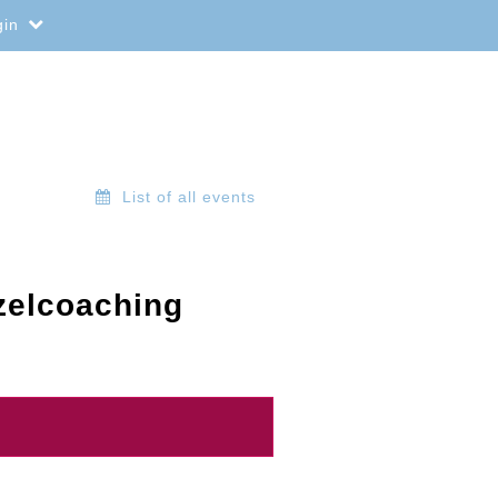
gin
List of all events
zelcoaching