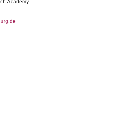
rch Academy
burg
.
de