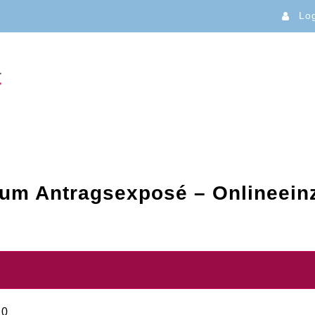
Lo
um Antragsexposé – Onlineein
10