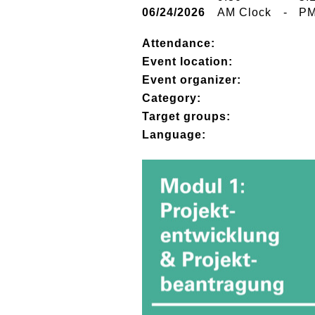
06/24/2026
AM Clock
-
PM
Attendance:
Event location:
Event organizer:
Category:
Target groups:
Language: