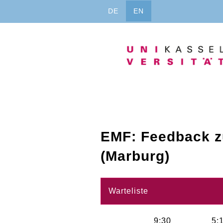
Jump
DE
EN
to
content
EMF: Feedback z
(Marburg)
Warteliste
9:30
5: