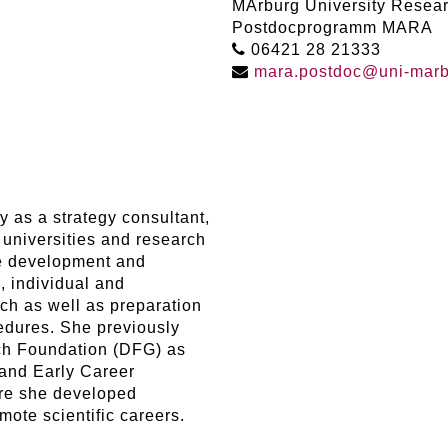
MArburg University Resea
Postdocprogramm MARA
06421 28 21333
mara
.
postdoc
@
uni-mar
y as a strategy consultant,
t universities and research
the development and
, individual and
arch as well as preparation
edures. She previously
ch Foundation (DFG) as
 and Early Career
re she developed
mote scientific careers.