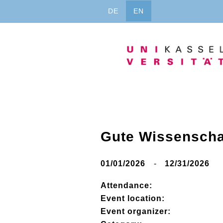
Jump
DE
EN
to
content
Gute Wissenschaf
01/01/2026
-
12/31/2026
Attendance:
Event location:
Event organizer: