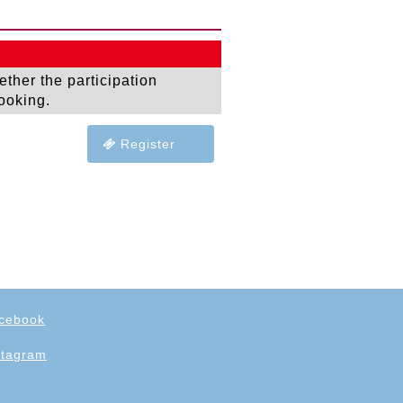
ether the participation
booking.
Register
cebook
stagram