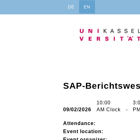
Jump
DE
EN
to
content
SAP-Berichtswe
10:00
3:
09/02/2026
AM Clock
-
PM
Attendance:
Event location:
Event organizer: