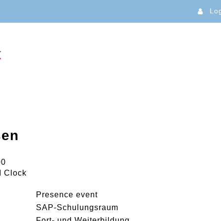
Lo
sen
00
 Clock
Presence event
SAP-Schulungsraum
Fort- und Weiterbildung