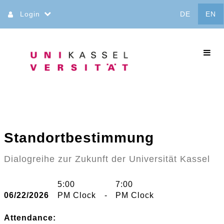
Jump
Login
DE
EN
to
content
commo
Standortbestimmung
Dialogreihe zur Zukunft der Universität Kassel
5:00
7:00
06/22/2026
PM Clock
-
PM Clock
Attendance: