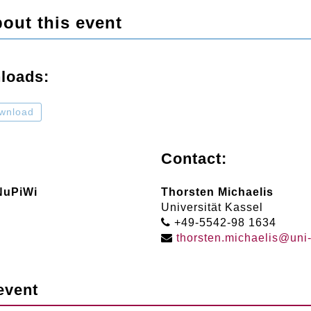
out this event
loads:
wnload
Contact:
 NuPiWi
Thorsten Michaelis
Universität Kassel
+49-5542-98 1634
thorsten
.
michaelis
@
uni
event