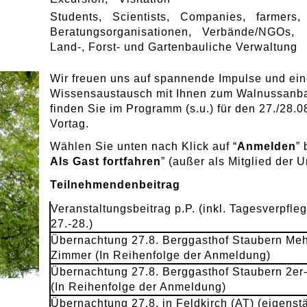
Students
Scientists
Companies
farmers
Beratungsorganisationen
Verbände/NGOs
Land-, Forst- und Gartenbauliche Verwaltung
Wir freuen uns auf spannende Impulse und ein
Wissensaustausch mit Ihnen zum Walnussanbau
finden Sie im Programm (s.u.) für den 27./28.
Vortag.
Wählen Sie unten nach Klick auf “
Anmelden
” 
Als Gast fortfahren
” (außer als Mitglied der U
Teilnehmendenbeitrag
Veranstaltungsbeitrag p.P. (inkl. Tagesverpfle
27.-28.)
Übernachtung 27.8. Berggasthof Staubern Meh
Zimmer (In Reihenfolge der Anmeldung)
Übernachtung 27.8. Berggasthof Staubern 2er
(In Reihenfolge der Anmeldung)
Übernachtung 27.8. in Feldkirch (AT) (eigenst