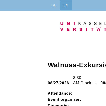
Jump
DE
EN
to
content
Walnuss-Exkursi
8:30
08/27/2026
AM Clock
-
08
Attendance:
Event organizer:
Categories: