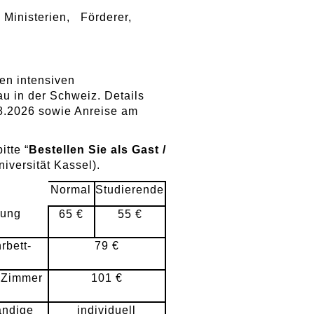
Ministerien
Förderer
en intensiven
 in der Schweiz. Details
08.2026 sowie Anreise am
bitte “
Bestellen Sie als Gast /
niversität Kassel).
Normal
Studierende
gung
65 €
55 €
rbett-
79 €
-Zimmer
101 €
ändige
individuell