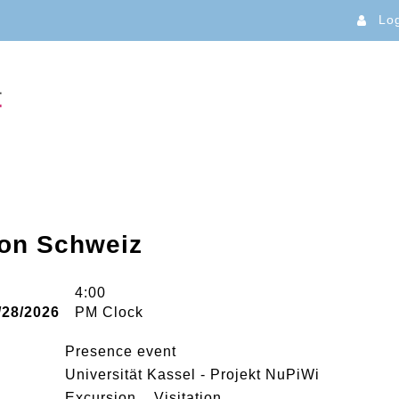
Lo
on Schweiz
4:00
/28/2026
PM Clock
Presence event
Universität Kassel - Projekt NuPiWi
Excursion
Visitation