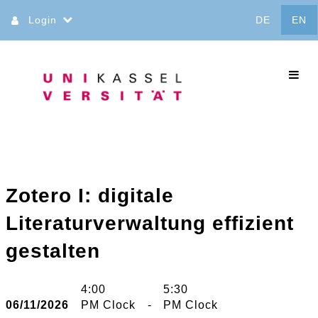
Jump
Login
DE
EN
to
content
commo
Zotero I: digitale
Literaturverwaltung effizient
gestalten
4:00
5:30
06/11/2026
PM Clock
-
PM Clock