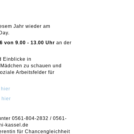
diesem Jahr wieder am
 Day.
6 von 9.00 - 13.00 Uhr
an der
d Einblicke in
ür Mädchen zu schauen und
ziale Arbeitsfelder für
e
hier
e
hier
unter 0561-804-2832 / 0561-
ni-kassel
.
de
rentin für Chancengleichheit