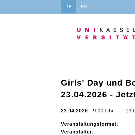
Direkt
DE
EN
zum
Inhalt
Girls' Day und B
23.04.2026 - Jet
23.04.2026
9:00 Uhr
-
13:
Veranstaltungsformat:
Veranstalter: