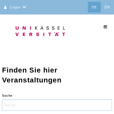
Direkt
Login
DE
EN
zum
Inhalt
commo
Finden Sie hier
Veranstaltungen
Suche