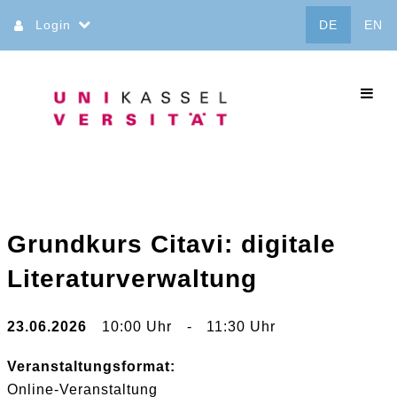
Direkt
Login
DE
EN
zum
Inhalt
commo
Grundkurs Citavi: digitale
Literaturverwaltung
23.06.2026
10:00 Uhr
-
11:30 Uhr
Veranstaltungsformat:
Online-Veranstaltung