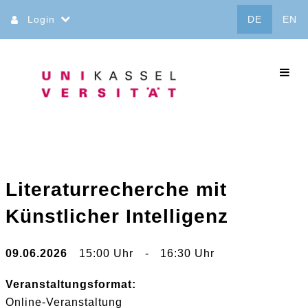
Direkt
Login
DE
EN
zum
Inhalt
commo
Literaturrecherche mit
Künstlicher Intelligenz
09.06.2026
15:00 Uhr
-
16:30 Uhr
Veranstaltungsformat:
Online-Veranstaltung