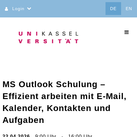
Direkt
Login
DE
EN
zum
Inhalt
commo
MS Outlook Schulung –
Effizient arbeiten mit E-Mail,
Kalender, Kontakten und
Aufgaben
22.04.2026
9:00 Uhr
-
16:00 Uhr