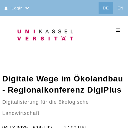
Direkt
Login
DE
EN
zum
Inhalt
commo
Digitale Wege im Ökolandbau
- Regionalkonferenz DigiPlus
Digitalisierung für die ökologische
Landwirtschaft
04.12.2025
9:00 Uhr
-
17:00 Uhr