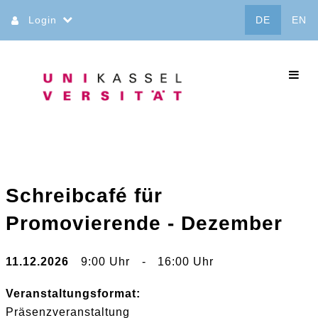
Direkt
Login
DE
EN
zum
Inhalt
commo
Schreibcafé für
Promovierende - Dezember
11.12.2026
9:00 Uhr
-
16:00 Uhr
Veranstaltungsformat:
Präsenzveranstaltung