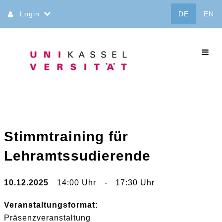
Direkt
Login
DE
EN
zum
Inhalt
commo
Stimmtraining für
Lehramtssudierende
10.12.2025
14:00 Uhr
-
17:30 Uhr
Veranstaltungsformat:
Präsenzveranstaltung