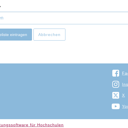
eliste eintragen
Abbrechen
Fa
In
X
Yo
tungssoftware für Hochschulen