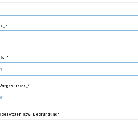
se_
als_
Vorgesetzter_
rgesetzten bzw. Begründung