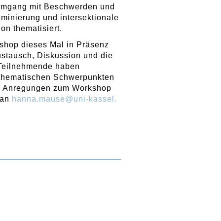
 Umgang mit Beschwerden und
minierung und intersektionale
on thematisiert.
shop dieses Mal in Präsenz
Austausch, Diskussion und die
 Teilnehmende haben
 thematischen Schwerpunkten
che Anregungen zum Workshop
 an
hanna
.
mause
@
uni-kassel
.