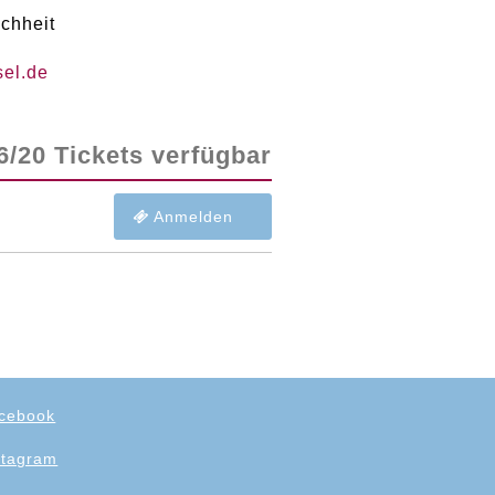
ichheit
sel
.
de
6/20 Tickets verfügbar
Anmelden
cebook
stagram