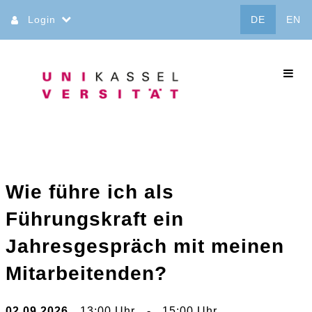
Direkt
Login
DE
EN
zum
Inhalt
commo
Wie führe ich als
Führungskraft ein
Jahresgespräch mit meinen
Mitarbeitenden?
02.09.2026
13:00 Uhr
-
15:00 Uhr