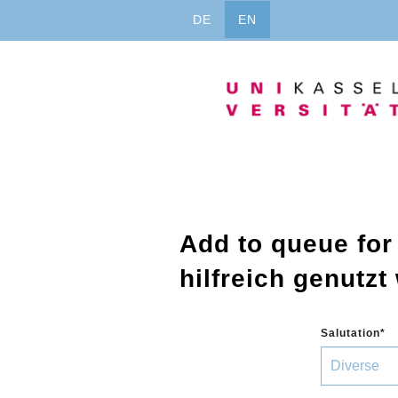
Jump
DE
EN
to
content
Add to queue for
hilfreich genutz
Salutation