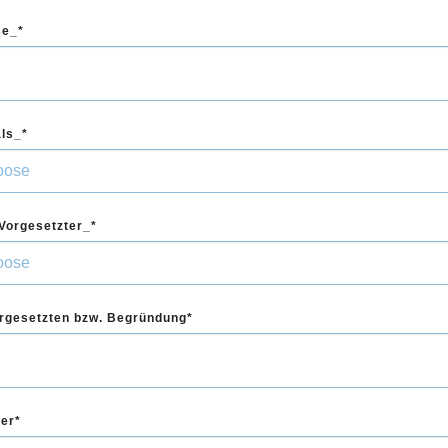
se_
als_
Vorgesetzter_
rgesetzten bzw. Begründung
er