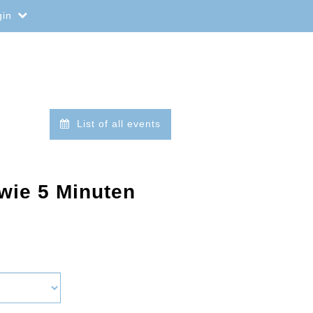
gin
List of all events
 wie 5 Minuten