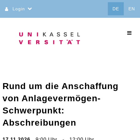
Direkt
Login
DE
EN
zum
Inhalt
commo
Rund um die Anschaffung
von Anlagevermögen-
Schwerpunkt:
Abschreibungen
17.11.2026
9:00 Uhr
-
12:00 Uhr