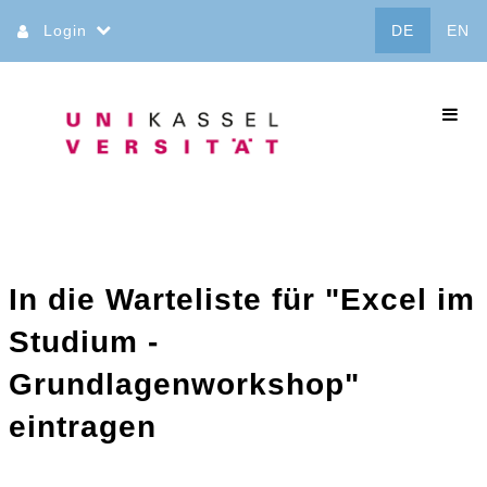
Direkt
Login
DE
EN
zum
Inhalt
commo
In die Warteliste für "Excel im
Studium -
Grundlagenworkshop"
eintragen