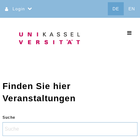
Direkt
Login
DE
EN
zum
Inhalt
commo
Finden Sie hier
Veranstaltungen
Suche