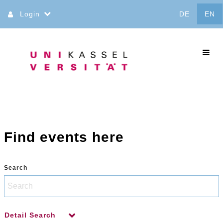
Jump
Login
DE
EN
to
content
commo
Find events here
Search
Detail Search