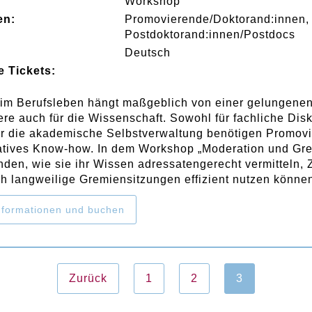
:
Workshop
en:
Promovierende/Doktorand:innen
Postdoktorand:innen/Postdocs
Deutsch
e Tickets:
 im Berufsleben hängt maßgeblich von einer gelungenen
re auch für die Wissenschaft. Sowohl für fachliche Di
ür die akademische Selbstverwaltung benötigen Promov
tives Know-how. In dem Workshop „Moderation und Grem
den, wie sie ihr Wissen adressatengerecht vermitteln,
ch langweilige Gremiensitzungen effizient nutzen könne
formationen und buchen
Zurück
1
2
3