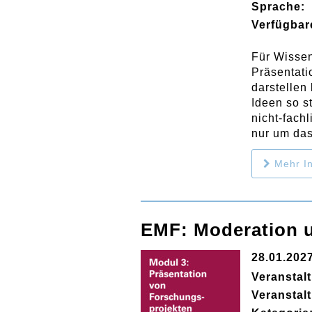
Sprache:
Verfügbar
Für Wissen
Präsentati
darstellen
Ideen so s
nicht-fach
nur um das
Mehr In
EMF: Moderation 
28.01.202
Veranstal
Veranstal