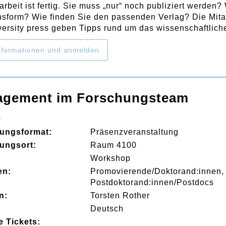
arbeit ist fertig. Sie muss „nur“ noch publiziert werden?
nsform? Wie finden Sie den passenden Verlag? Die Mitar
versity press geben Tipps rund um das wissenschaftlich
formationen und anmelden
agement im Forschungsteam
6
tungsformat:
Präsenzveranstaltung
tungsort:
Raum 4100
:
Workshop
en:
Promovierende/Doktorand:innen
Postdoktorand:innen/Postdocs
n:
Torsten Rother
Deutsch
e Tickets: