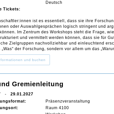
Deutsch
e Tickets:
schaftler:innen ist es essentiell, dass sie ihre Forschu
onen oder Auswahlgesprächen logisch stringent und ar
 können. Im Zentrum des Workshops steht die Frage, wi
trukturiert und vermittelt werden können, dass sie für G
liche Zielgruppen nachvollziehbar und einleuchtend ers
 „Was“ der Forschung, sondern vor allem um das „Waru
formationen und buchen
und Gremienleitung
7
-
29.01.2027
tungsformat:
Präsenzveranstaltung
tungsort:
Raum 4100