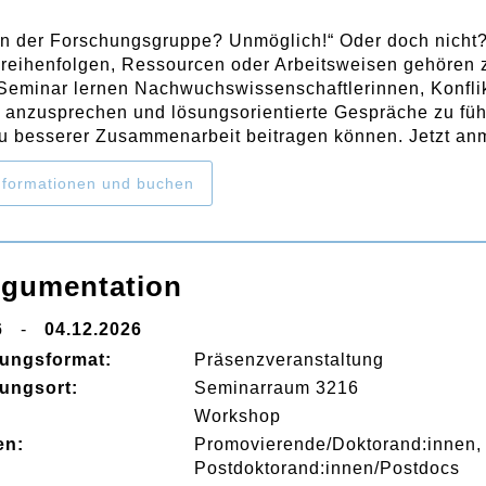
e in der Forschungsgruppe? Unmöglich!“ Oder doch nic
reihenfolgen, Ressourcen oder Arbeitsweisen gehören z
Seminar lernen Nachwuchswissenschaftlerinnen, Konflik
v anzusprechen und lösungsorientierte Gespräche zu fü
zu besserer Zusammenarbeit beitragen können. Jetzt an
formationen und buchen
rgumentation
6
-
04.12.2026
tungsformat:
Präsenzveranstaltung
tungsort:
Seminarraum 3216
:
Workshop
en:
Promovierende/Doktorand:innen
Postdoktorand:innen/Postdocs