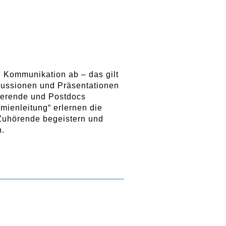
 Kommunikation ab – das gilt
skussionen und Präsentationen
ierende und Postdocs
ienleitung“ erlernen die
 Zuhörende begeistern und
n.