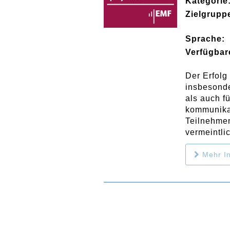
Kategorie
Zielgrupp
Sprache:
Verfügbar
Der Erfolg
insbesonde
als auch f
kommunika
Teilnehmen
vermeintli
Mehr In