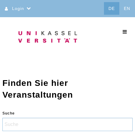
Direkt
Login
DE
EN
zum
Inhalt
commo
Finden Sie hier
Veranstaltungen
Suche