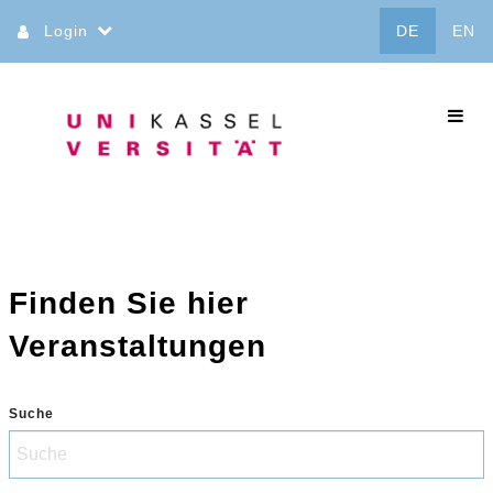
Direkt
Login
DE
EN
zum
Inhalt
commo
Finden Sie hier
Veranstaltungen
Suche